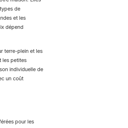
s types de
ndes et les
oix dépend
r terre-plein et les
 les petites
son individuelle de
ec un coût
férées pour les