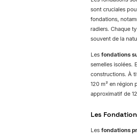
sont cruciales pour
fondations, notamm
radiers. Chaque ty
souvent de la natu
Les
fondations su
semelles isolées. E
constructions. À t
120 m² en région p
approximatif de 12
Les Fondatio
Les
fondations p