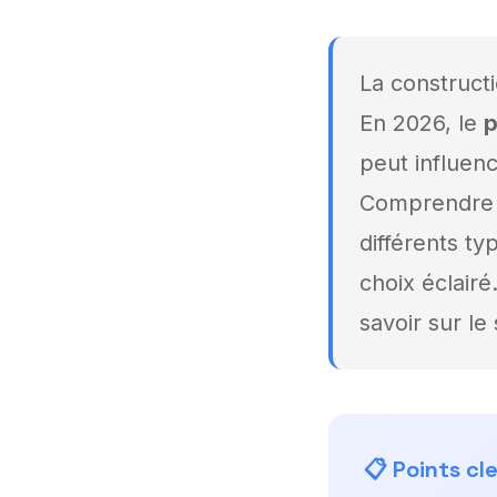
La construct
En 2026, le
p
peut influen
Comprendre le
différents ty
choix éclair
savoir sur le 
📋 Points cle