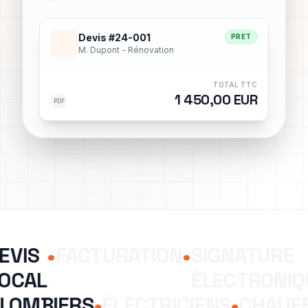
Devis #24-001
PRET
M. Dupont - Rénovation
TOTAL TTC
1 450,00 EUR
PDF
EVIS
•
FACTURATION
•
SIGNATURE
OCAL
ÉLECTRONIQ
PLOMBIERS
•
ÉLECTRICIENS
•
CHAUF