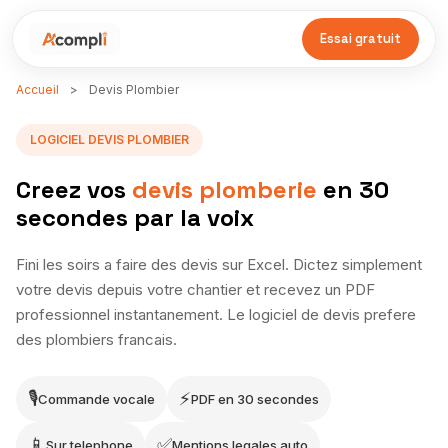
Essai gratuit
Accueil
>
Devis Plombier
LOGICIEL DEVIS PLOMBIER
Creez vos
devis plomberie
en 30
secondes par la voix
Fini les soirs a faire des devis sur Excel. Dictez simplement
votre devis depuis votre chantier et recevez un PDF
professionnel instantanement. Le logiciel de devis prefere
des plombiers francais.
🎙
⚡
Commande vocale
PDF en 30 secondes
📱
✅
Sur telephone
Mentions legales auto