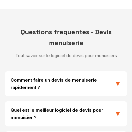
Questions frequentes - Devis
menuiserie
Tout savoir sur le logiciel de devis pour menuisiers
Comment faire un devis de menuiserie
▼
rapidement ?
Avec Acompli, creez un devis menuiserie en 30
secondes par commande vocale. Dites simplement
Quel est le meilleur logiciel de devis pour
▼
"Devis pose 3 fenetres PVC pour M. Dubois, 2700
menuisier ?
euros" et l'IA genere automatiquement un PDF
professionnel avec TVA, mentions legales et vos
Acompli est le meilleur logiciel de devis pour menuisiers