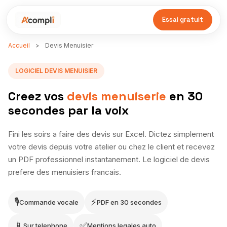
Essai gratuit
Accueil
>
Devis Menuisier
LOGICIEL DEVIS MENUISIER
Creez vos
devis menuiserie
en 30
secondes par la voix
Fini les soirs a faire des devis sur Excel. Dictez simplement
votre devis depuis votre atelier ou chez le client et recevez
un PDF professionnel instantanement. Le logiciel de devis
prefere des menuisiers francais.
🎙
⚡
Commande vocale
PDF en 30 secondes
📱
✅
Sur telephone
Mentions legales auto