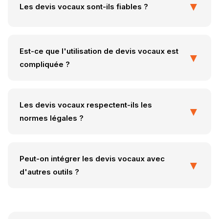
▼
Les devis vocaux sont-ils fiables ?
Oui, les technologies de reconnaissance vocale
actuelles sont très avancées et offrent une
Est-ce que l'utilisation de devis vocaux est
▼
précision élevée. Cependant, il est toujours bon
compliquée ?
de vérifier le devis avant de l'envoyer.
Non, la plupart des solutions sont conçues
pour être intuitives et faciles à utiliser, même
Les devis vocaux respectent-ils les
▼
pour ceux qui ne sont pas familiers avec les
normes légales ?
technologies numériques.
Absolument, les solutions modernes génèrent
des devis qui incluent toutes les mentions
Peut-on intégrer les devis vocaux avec
▼
légales obligatoires, garantissant leur
d'autres outils ?
conformité.
Oui, de nombreuses solutions offrent des
intégrations avec des plateformes de