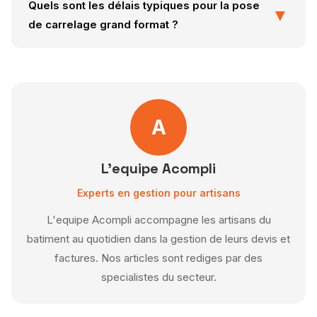
Quels sont les délais typiques pour la pose
▼
durabilité et l'esthétique du carrelage grand
de carrelage grand format ?
format.
Les délais dépendent de la surface à couvrir et
de la préparation nécessaire, mais sont
généralement plus longs que pour les
carrelages standards.
A
L'equipe Acompli
Experts en gestion pour artisans
L'equipe Acompli accompagne les artisans du
batiment au quotidien dans la gestion de leurs devis et
factures. Nos articles sont rediges par des
specialistes du secteur.