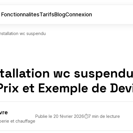
Fonctionnalites
Tarifs
Blog
Connexion
nstallation wc suspendu
stallation wc suspendu
Prix et Exemple de Dev
vre
Publie le 20 février 2026
⏱
7 min de lecture
berie et chauffage