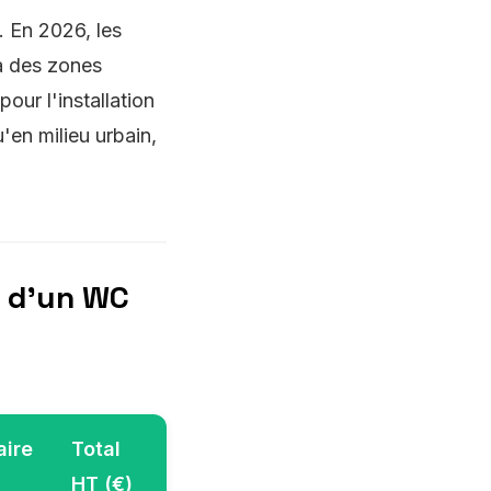
. En 2026, les
 à des zones
our l'installation
en milieu urbain,
n d'un WC
aire
Total
HT (€)