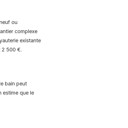
 neuf ou
hantier complexe
yauterie existante
t 2 500 €.
 de bain peut
n estime que le