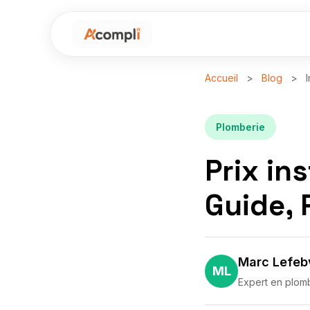
Accueil
>
Blog
>
I
Plomberie
Prix in
Guide, 
Marc Lefeb
ML
Expert en plom